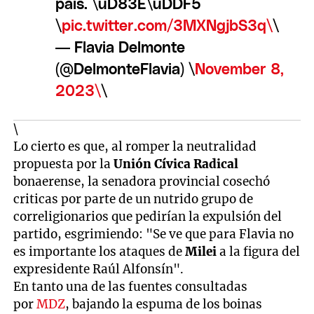
país. \uD83E\uDDF5
\
pic.twitter.com/3MXNgjbS3q\
\
— Flavia Delmonte
(@DelmonteFlavia) \
November 8,
2023\
\
\
Lo cierto es que, al romper la neutralidad
propuesta por la
Unión Cívica Radical
bonaerense, la senadora provincial cosechó
criticas por parte de un nutrido grupo de
correligionarios que pedirían la expulsión del
partido, esgrimiendo: "Se ve que para Flavia no
es importante los ataques de
Milei
a la figura del
expresidente Raúl Alfonsín".
En tanto una de las fuentes consultadas
por
MDZ
, bajando la espuma de los boinas