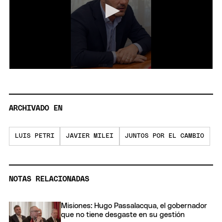
0
seconds
of
11
minutes,
ARCHIVADO EN
28
seconds
LUIS PETRI
JAVIER MILEI
JUNTOS POR EL CAMBIO
NOTAS RELACIONADAS
Misiones: Hugo Passalacqua, el gobernador
que no tiene desgaste en su gestión