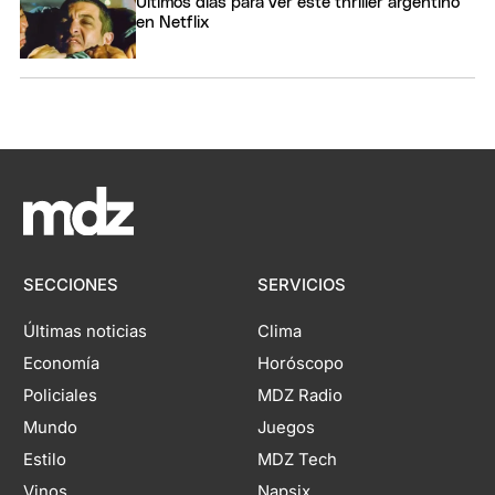
Últimos días para ver este thriller argentino
en Netflix
SECCIONES
SERVICIOS
Últimas noticias
Clima
Economía
Horóscopo
Policiales
MDZ Radio
Mundo
Juegos
Estilo
MDZ Tech
Vinos
Napsix