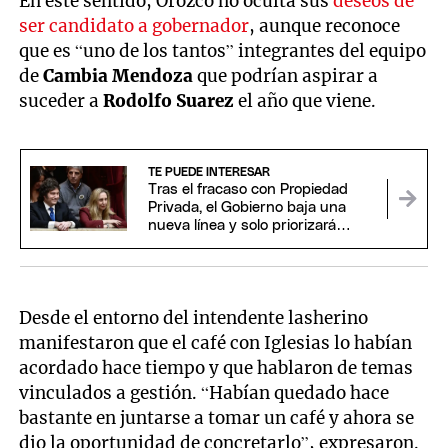
En este sentido, Orozco no oculta sus
deseos de
ser candidato a gobernador
, aunque reconoce
que es “uno de los tantos” integrantes del equipo
de
Cambia Mendoza
que podrían aspirar a
suceder a
Rodolfo Suarez
el año que viene.
TE PUEDE INTERESAR
Tras el fracaso con Propiedad
Privada, el Gobierno baja una
nueva línea y solo priorizará
proyectos claves para Milei
Desde el entorno del intendente lasherino
manifestaron que el café con Iglesias lo habían
acordado hace tiempo y que hablaron de temas
vinculados a gestión. “Habían quedado hace
bastante en juntarse a tomar un café y ahora se
dio la oportunidad de concretarlo”, expresaron.