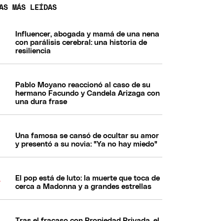
AS MÁS LEÍDAS
Influencer, abogada y mamá de una nena
con parálisis cerebral: una historia de
resiliencia
Pablo Moyano reaccionó al caso de su
hermano Facundo y Candela Arizaga con
una dura frase
Una famosa se cansó de ocultar su amor
y presentó a su novia: "Ya no hay miedo"
El pop está de luto: la muerte que toca de
cerca a Madonna y a grandes estrellas
Tras el fracaso con Propiedad Privada, el