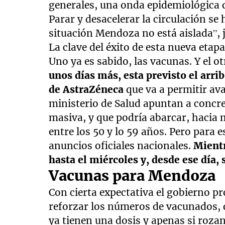
generales, una onda epidemiológica qu
Parar y desacelerar la circulación se
situación Mendoza no está aislada”, j
La clave del éxito de esta nueva etap
Uno ya es sabido, las vacunas. Y el ot
unos días más, esta previsto el arr
de AstraZéneca
que va a permitir a
ministerio de Salud apuntan a concre
masiva, y que podría abarcar, hacia 
entre los 50 y lo 59 años. Pero para 
anuncios oficiales nacionales.
Mientr
hasta el miércoles y, desde ese día,
Vacunas para Mendoza
Con cierta expectativa el gobierno p
reforzar los números de vacunados, 
ya tienen una dosis y apenas si rozan