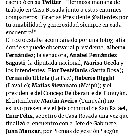
escribió en su
Twitter
:"Hermosa mañana de
trabajo en Casa Rosada junto a estos enormes
compañeros. ¡Gracias Presidente @alferdez por
tu amabilidad y generosidad siempre en cada
encuentro!".
El texto estaba acompañado por una fotografía
donde se puede observar al presidente,
Alberto
Fernández
; la senadora,
Anabel Fernández
Sagasti
; la diputada nacional,
Marisa Uceda
y
los intendentes:
Flor Destéfanis
(Santa Rosa);
Fernando Ubieta
(La Paz);
Roberto Rigghi
(Lavalle);
Matías Stevanato
(Maipú); y el
presidente del Concejo Deliberante de Tunuyán.
El intendente
Martín Aveiro
(Tunuyán) no
estuvo presente y el jefe comunal de San Rafael,
Emir Félix
, se retiró de Casa Rosada una vez que
finalizó el encuentro con el Jefe de Gabinete,
Juan Manzur,
por "temas de gestión" según