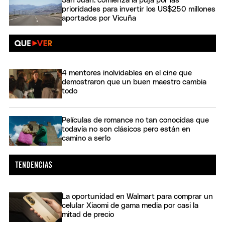
San Juan: comienza la puja por las
prioridades para invertir los US$250 millones
aportados por Vicuña
4 mentores inolvidables en el cine que
demostraron que un buen maestro cambia
todo
Películas de romance no tan conocidas que
todavía no son clásicos pero están en
camino a serlo
La oportunidad en Walmart para comprar un
celular Xiaomi de gama media por casi la
mitad de precio