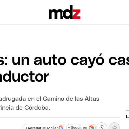
: un auto cayó ca
nductor
madrugada en el Camino de las Altas
vincia de Córdoba.
L
+
Agregar MDZol en
+ Seguir en