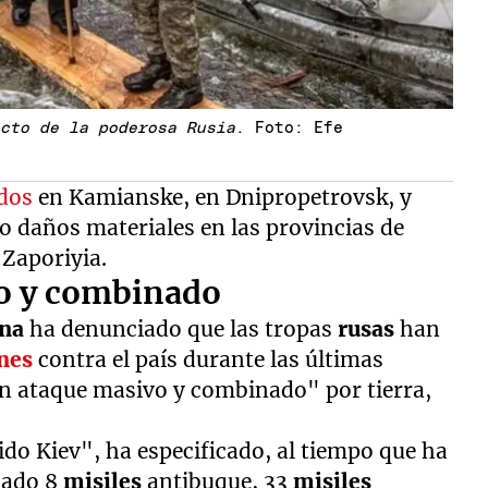
acto de la poderosa Rusia
. Foto: Efe
idos
en Kamianske, en Dnipropetrovsk, y
mo daños materiales en las provincias de
 Zaporiyia.
vo y combinado
ana
ha denunciado que las tropas
rusas
han
nes
contra el país durante las últimas
un ataque masivo y combinado" por tierra,
ido Kiev", ha especificado, al tiempo que ha
zado 8
misiles
antibuque, 33
misiles