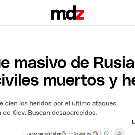
e masivo de Rusia
iviles muertos y h
 cien los heridos por el último ataques
ón de Kiev. Buscan desaparecidos.
L
+
Agregar MDZol en
+ Seguir en