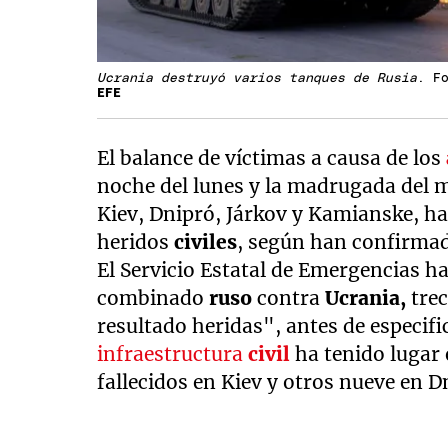
Ucrania destruyó varios tanques de Rusia
. F
EFE
El balance de víctimas a causa de los
noche del lunes y la madrugada del 
Kiev, Dnipró, Járkov y Kamianske, h
heridos
civiles
, según han confirmad
El Servicio Estatal de Emergencias h
combinado
ruso
contra
Ucrania,
tre
resultado heridas", antes de especifi
infraestructura
civil
ha tenido lugar 
fallecidos en Kiev y otros nueve en D