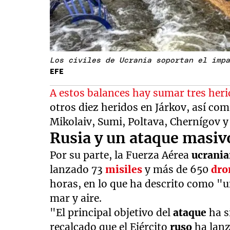
Los civiles de Ucrania soportan el imp
EFE
A estos balances hay sumar tres her
otros diez heridos en Járkov, así co
Mikolaiv, Sumi, Poltava, Chernígov y
Rusia y un ataque masi
Por su parte, la Fuerza Aérea
ucrani
lanzado 73
misiles
y más de 650
dro
horas, en lo que ha descrito como "
mar y aire.
"El principal objetivo del
ataque
ha s
recalcado que el Ejército
ruso
ha lan