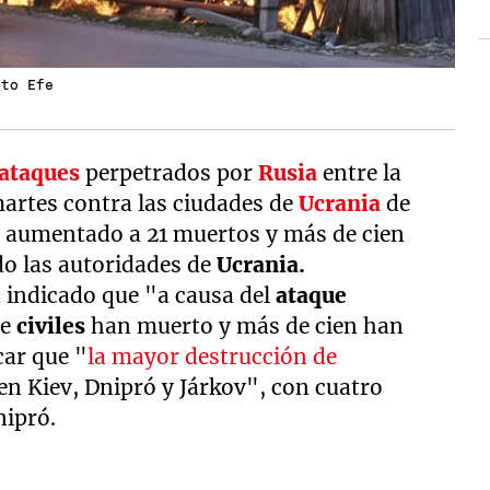
oto Efe
ataques
perpetrados por
Rusia
entre la
martes contra las ciudades de
Ucrania
de
a aumentado a 21 muertos y más de cien
o las autoridades de
Ucrania.
a indicado que "a causa del
ataque
ce
civiles
han muerto y más de cien han
car que "
la mayor destrucción de
en Kiev, Dnipró y Járkov", con cuatro
nipró.