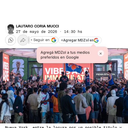
LAUTARO CORIA MUCCI
27 de mayo de 2026 · 14:30 hs
+
Agregar MDZol en
+ Seguir en
Agregá MDZol a tus medios
×
preferidos en Google
Nueva York, entre la locura por un posible título y