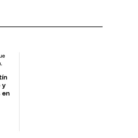
tín
 y
 en