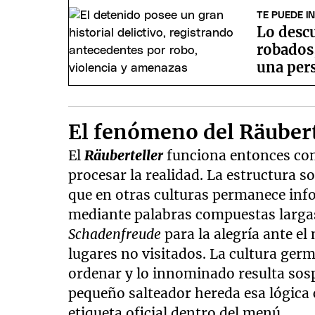
TE PUEDE I
Lo descu
robados,
una per
El fenómeno del Räubert
El
Räuberteller
funciona entonces co
procesar la realidad. La estructura s
que en otras culturas permanece info
mediante palabras compuestas largas
Schadenfreude
para la alegría ante el
lugares no visitados. La cultura ge
ordenar y lo innominado resulta sosp
pequeño salteador hereda esa lógica
etiqueta oficial dentro del menú.