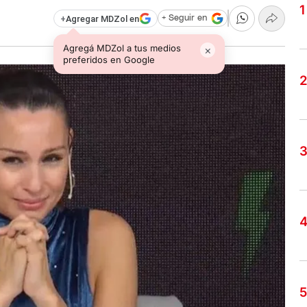
+
Agregar MDZol en
+ Seguir en
Agregá MDZol a tus medios
×
preferidos en Google