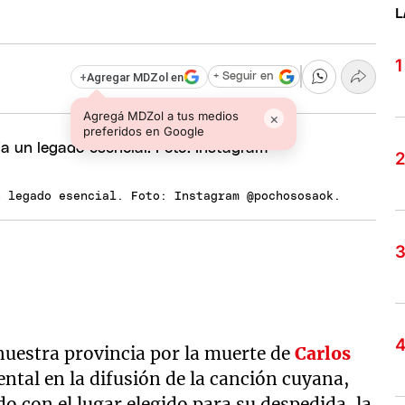
L
+
Agregar MDZol en
+ Seguir en
Agregá MDZol a tus medios
×
preferidos en Google
n legado esencial. Foto: Instagram @pochososaok.
 nuestra provincia por la muerte de
Carlos
ental en la difusión de la canción cuyana,
o con el lugar elegido para su despedida, la