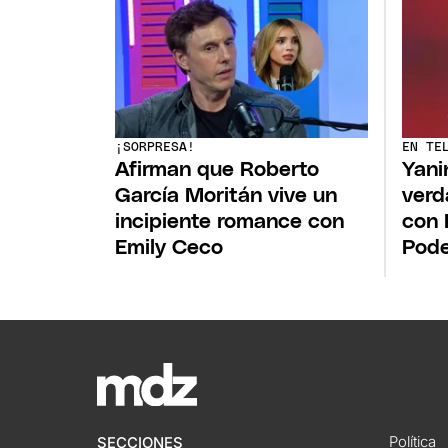
¡SORPRESA!
EN TE
Afirman que Roberto
Yani
García Moritán vive un
verd
incipiente romance con
con 
Emily Ceco
Pod
Política
SECCIONES