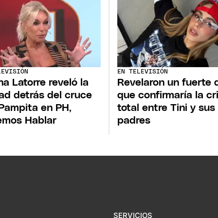
LEVISIÓN
EN TELEVISIÓN
na Latorre reveló la
Revelaron un fuerte 
ad detrás del cruce
que confirmaría la cri
Pampita en PH,
total entre Tini y sus
emos Hablar
padres
SERVICIOS