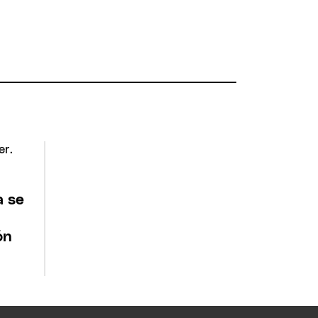
a se
ón