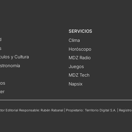
SERVICIOS
d
Clima
s
Horóscopo
ulos y Cultura
MDZ Radio
astronomía
Juegos
MDZ Tech
tos
Napsix
ter
or Editorial Responsable: Rubén Rabanal | Propietario: Territorio Digital S.A. | Regis