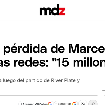
 pérdida de Marcel
s redes: "15 millon
 luego del partido de River Plate y
L
+
Agregar MDZol en
+ Seguir en