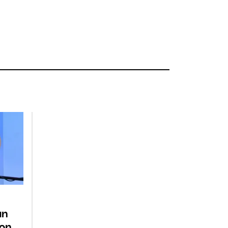
un
con