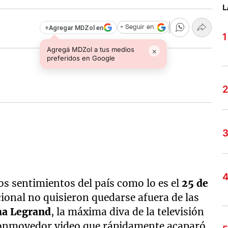
L
+
Agregar MDZol en
+ Seguir en
Agregá MDZol a tus medios
×
preferidos en Google
los sentimientos del país como lo es el
25 de
acional no quisieron quedarse afuera de las
ha Legrand
, la máxima diva de la televisión
 conmovedor video que rápidamente acaparó