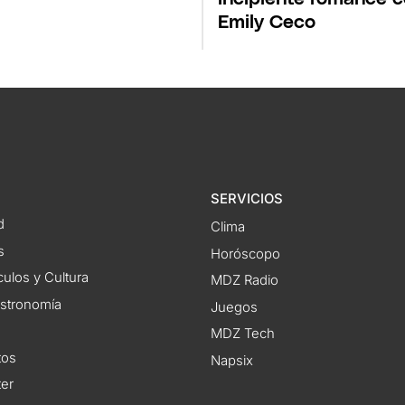
Emily Ceco
SERVICIOS
d
Clima
s
Horóscopo
ulos y Cultura
MDZ Radio
astronomía
Juegos
MDZ Tech
tos
Napsix
ter