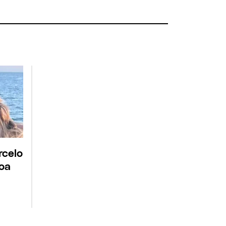
rcelo
roa