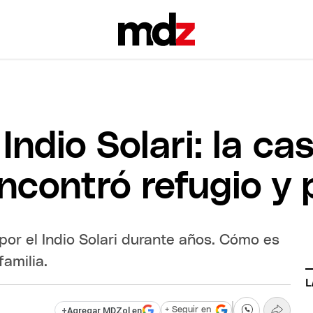
 Indio Solari: la c
ncontró refugio y 
 por el Indio Solari durante años. Cómo es
familia.
L
+
Agregar MDZol en
+ Seguir en