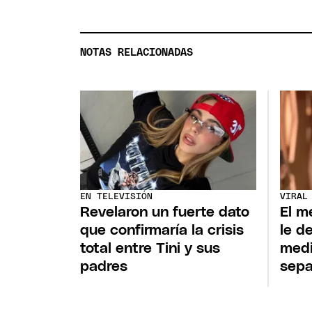
NOTAS RELACIONADAS
EN TELEVISIÓN
VIRAL
Revelaron un fuerte dato
El m
que confirmaría la crisis
le d
total entre Tini y sus
medi
padres
sepa