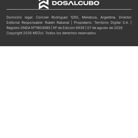
Domicilio legal: Coronel Rodríguez 1260, Mendoza, Argentina. Director
Editorial Responsable: Rubén Rabanal | Propietario: Territorio Digital S.A. |
Registro DNDA N°11804985 | Nº de Edición 6939 | 07 de agosto de 2026
Copyright 2026 MDZol. Todos los derechos reservados.