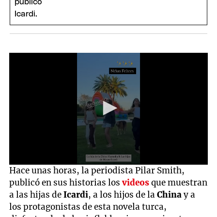
0
Hace unas horas, la periodista Pilar Smith,
seconds
publicó en sus historias los
videos
que muestran
of
14
a las hijas de
Icardi
, a los hijos de la
China
y a
seconds
los protagonistas de esta novela turca,