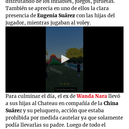
disfrutando de los inflables, juegos, piruetas.
También se aprecia en uno de ellos la clara
presencia de
Eugenia Suárez
con las hijas del
jugador, mientras jugaban al voley.
0
Para culminar el día, el ex de
Wanda Nara
llevó
seconds
a sus hijas al Chateau en compañía de la
China
of
12
Suáre
z y su peluquero, acción que estaba
seconds
prohibida por medida cautelar ya que solamente
podía llevarlas su padre. Luego de todo el