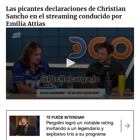
Las picantes declaraciones de Christian
Sancho en el streaming conducido por
Emilia Attias
0
seconds
of
1
TE PUEDE INTERESAR
minute,
Pergolini logró un notable rating
3
invitando a un legendario y
seconds
explosivo trío a su programa