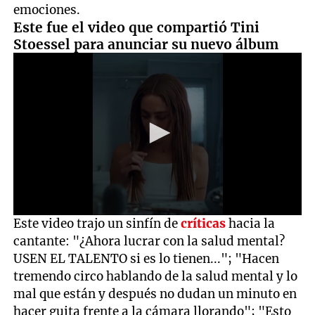
emociones.
Este fue el video que compartió Tini
Stoessel para anunciar su nuevo álbum
0
Este video trajo un sinfín de
críticas
hacia la
seconds
cantante: "¿Ahora lucrar con la salud mental?
of
1
USEN EL TALENTO si es lo tienen..."; "Hacen
minute,
tremendo circo hablando de la salud mental y lo
45
seconds
mal que están y después no dudan un minuto en
hacer guita frente a la cámara llorando"; "Esto