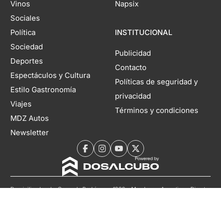
Vinos
Napsix
Sociales
Política
INSTITUCIONAL
Sociedad
Publicidad
Deportes
Contacto
Espectáculos y Cultura
Políticas de seguridad y
Estilo Gastronomía
privacidad
Viajes
Términos y condiciones
MDZ Autos
Newsletter
Domicilio legal: Coronel Rodríguez 1260, Mendoza, Argentina. Director
Editorial Responsable: Rubén Rabanal | Propietario: Territorio Digital S.A. |
Registro DNDA N°11804985 | Nº de Edición 6941 | 10 de agosto de 2026
Copyright 2026 MDZol. Todos los derechos reservados.