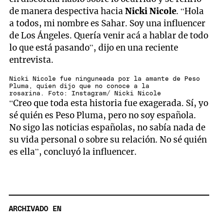
de manera despectiva hacia
Nicki Nicole
. “Hola
a todos, mi nombre es Sahar. Soy una influencer
de Los Ángeles. Quería venir acá a hablar de todo
lo que está pasando”, dijo en una reciente
entrevista.
Nicki Nicole fue ninguneada por la amante de Peso
Pluma, quien dijo que no conoce a la
rosarina. Foto: Instagram/ Nicki Nicole
“Creo que toda esta historia fue exagerada. Sí, yo
sé quién es Peso Pluma, pero no soy española.
No sigo las noticias españolas, no sabía nada de
su vida personal o sobre su relación. No sé quién
es ella”, concluyó la influencer.
ARCHIVADO EN