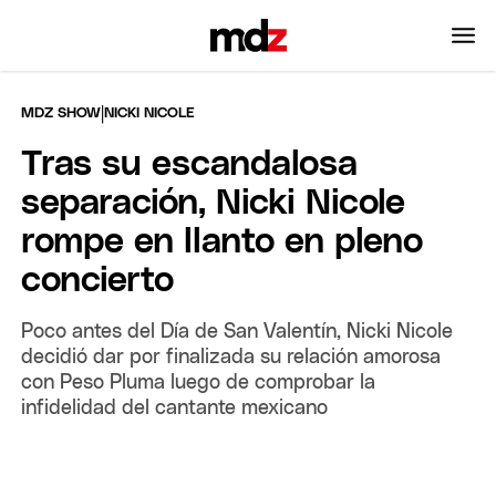
|
MDZ SHOW
NICKI NICOLE
Tras su escandalosa
separación, Nicki Nicole
rompe en llanto en pleno
concierto
Poco antes del Día de San Valentín, Nicki Nicole
decidió dar por finalizada su relación amorosa
con Peso Pluma luego de comprobar la
infidelidad del cantante mexicano