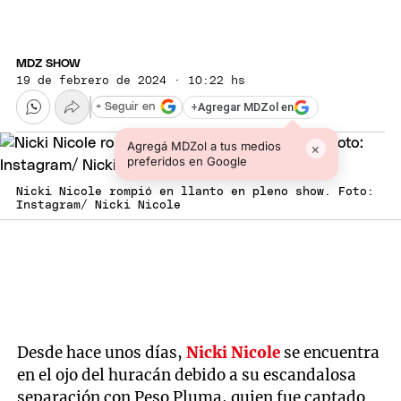
MDZ SHOW
19 de febrero de 2024 · 10:22 hs
+
Agregar MDZol en
+ Seguir en
Agregá MDZol a tus medios
×
preferidos en Google
Nicki Nicole rompió en llanto en pleno show. Foto:
Instagram/ Nicki Nicole
Desde hace unos días,
Nicki Nicole
se encuentra
en el ojo del huracán debido a su escandalosa
separación con Peso Pluma, quien fue captado