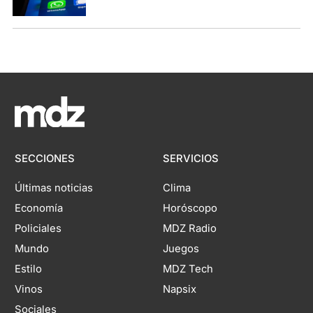
SECCIONES
SERVICIOS
Últimas noticias
Clima
Economía
Horóscopo
Policiales
MDZ Radio
Mundo
Juegos
Estilo
MDZ Tech
Vinos
Napsix
Sociales