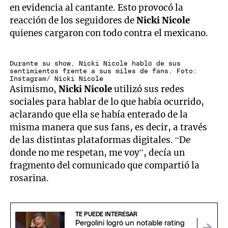
en evidencia al cantante. Esto provocó la
reacción de los seguidores de
Nicki Nicole
quienes cargaron con todo contra el mexicano.
Durante su show, Nicki Nicole habló de sus
sentimientos frente a sus miles de fans. Foto:
Instagram/ Nicki Nicole
Asimismo,
Nicki Nicole
utilizó sus redes
sociales para hablar de lo que había ocurrido,
aclarando que ella se había enterado de la
misma manera que sus fans, es decir, a través
de las distintas plataformas digitales. “De
donde no me respetan, me voy”, decía un
fragmento del comunicado que compartió la
rosarina.
TE PUEDE INTERESAR
Pergolini logró un notable rating