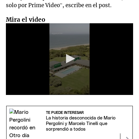
solo por Prime Video”, escribe en el post.
Mira el video
0
seconds
of
31
TE PUEDE INTERESAR
seconds
La historia desconocida de Mario
Pergolini y Marcelo Tinelli que
sorprendió a todos