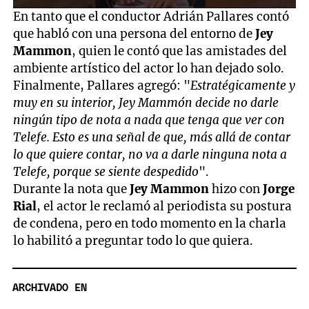
0
En tanto que el conductor Adrián Pallares contó
seconds
que habló con una persona del entorno de
Jey
of
1
Mammon
, quien le contó que las amistades del
minute,
ambiente artístico del actor lo han dejado solo.
59
seconds
Finalmente, Pallares agregó: "
Estratégicamente y
muy en su interior, Jey Mammón decide no darle
ningún tipo de nota a nada que tenga que ver con
Telefe. Esto es una señal de que, más allá de contar
lo que quiere contar, no va a darle ninguna nota a
Telefe, porque se siente despedido
".
Durante la nota que
Jey Mammon
hizo con
Jorge
Rial
, el actor le reclamó al periodista su postura
de condena, pero en todo momento en la charla
lo habilitó a preguntar todo lo que quiera.
ARCHIVADO EN