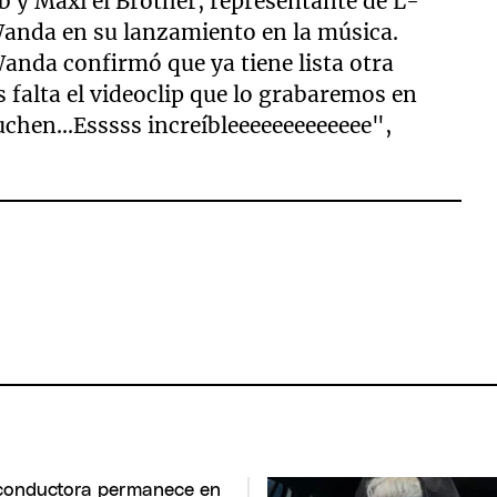
 y Maxi el Brother, representante de L-
anda en su lanzamiento en la música.
Wanda confirmó que ya tiene lista otra
 falta el videoclip que lo grabaremos en
uchen...Esssss increíbleeeeeeeeeeeee",