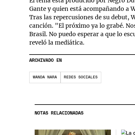
El tema está producido por Negro Dub
seconds
of
Gante y quien está acompañando a W
1
Tras las repercusiones de su debut, 
minute,
52
canción. "El próximo ya lo grabé. Nos
seconds
Volume
90%
Brasil. No puedo esperar a que lo esc
reveló la mediática.
ARCHIVADO EN
WANDA NARA
REDES SOCIALES
NOTAS RELACIONADAS