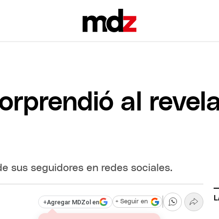
rprendió al revela
e sus seguidores en redes sociales.
L
+
Agregar MDZol en
+ Seguir en