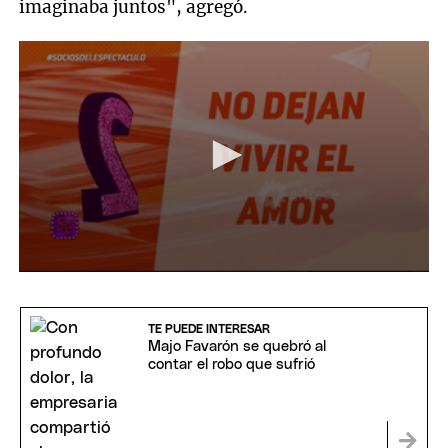
imaginaba juntos", agregó.
0
seconds
of
2
TE PUEDE INTERESAR
minutes,
Majo Favarón se quebró al
18
contar el robo que sufrió
seconds