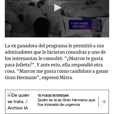
0
seconds
La ex ganadora del programa le permitió a sus
of
46
admiradores que le hicieran consultas y uno de
seconds
los internautas le consultó: "¿Marcos te gusta
para Julieta?". Y ante esto, ella respondió otra
cosa. "Marcos me gusta como candidato a ganar
Gran Hermano", expresó Mirra.
TE PUEDE INTERESAR
Quién es la ex Gran Hermano que
fue interada de urgencia