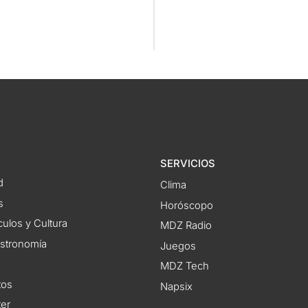
SERVICIOS
d
Clima
s
Horóscopo
ulos y Cultura
MDZ Radio
astronomía
Juegos
MDZ Tech
tos
Napsix
ter