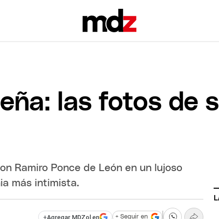
eña: las fotos de
 con Ramiro Ponce de León en un lujoso
a más intimista.
L
+
Agregar MDZol en
+ Seguir en