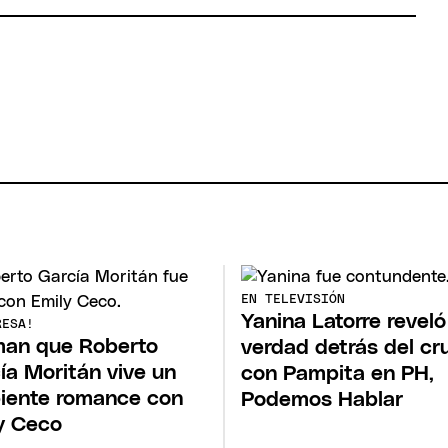
EN TELEVISIÓN
Yanina Latorre reveló
RESA!
man que Roberto
verdad detrás del cr
ía Moritán vive un
con Pampita en PH,
piente romance con
Podemos Hablar
y Ceco