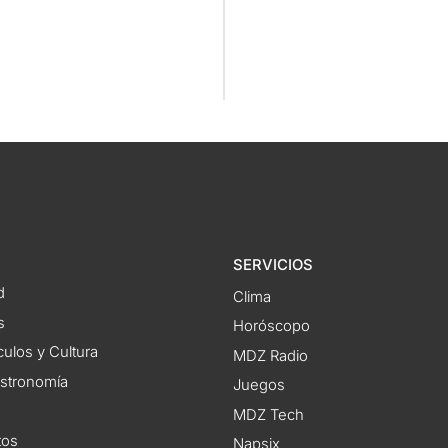
SERVICIOS
d
Clima
s
Horóscopo
ulos y Cultura
MDZ Radio
astronomía
Juegos
MDZ Tech
tos
Napsix