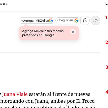
sas.
L
+
Agregar MDZol en
+ Seguir en
Agregá MDZol a tus medios
×
preferidos en Google
y
Juana Viale
estarán al frente de nuevas
lmorzando con Juana, ambas por El Trece.
o en el rating que obtuvo el sábado pasado,