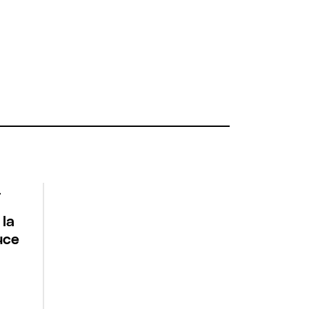
 la
uce