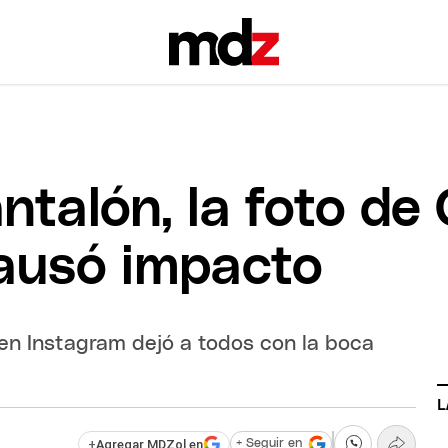
antalón, la foto de
ausó impacto
en Instagram dejó a todos con la boca
L
+
Agregar MDZol en
+ Seguir en