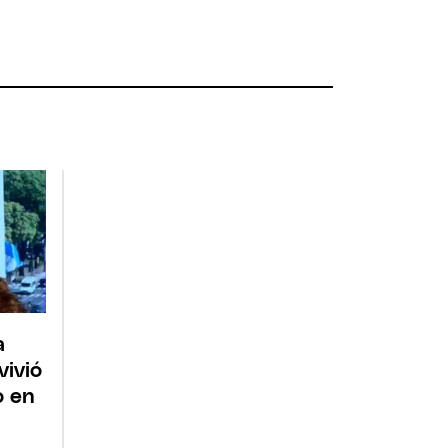
a
vivió
 en