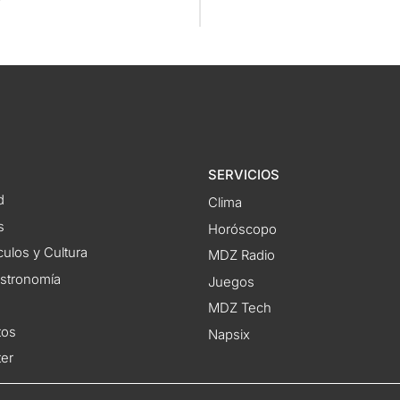
r"
SERVICIOS
d
Clima
s
Horóscopo
ulos y Cultura
MDZ Radio
astronomía
Juegos
MDZ Tech
tos
Napsix
ter