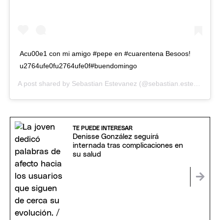
Acu00e1 con mi amigo #pepe en #cuarentena Besoos!
u2764ufe0fu2764ufe0f#buendomingo
A post shared by
Sebastian Estevanez
(@sebastian.estevanez) on
TE PUEDE INTERESAR
Denisse González seguirá
internada tras complicaciones en
su salud