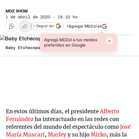
MDZ SHOW
1 de abril de 2020 · 19:10 hs
+
Agregar MDZol en
+ Seguir en
Agregá MDZol a tus medios
×
preferidos en Google
Baby Etchecopar vs Alberto Fernández
Steam
En estos últimos días, el presidente
Alberto
Fernández
ha interactuado en las redes con
referentes del mundo del espectáculo como
José
María Muscari
,
Marley
y su hijo
Mirko
, más la