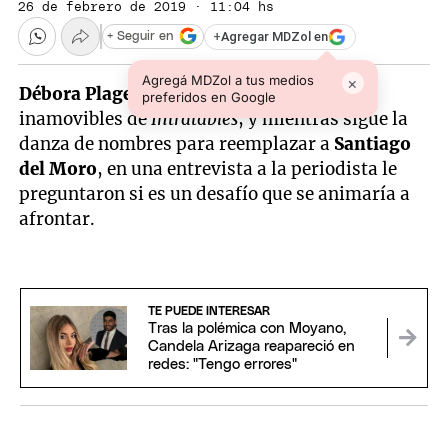
26 de febrero de 2019 · 11:04 hs
+
Agregar MDZol en
+ Seguir en
Agregá MDZol a tus medios
×
Débora Plager
es una de las panelistas
preferidos en Google
inamovibles de
Intratables
, y mientras sigue la
danza de nombres para reemplazar a
Santiago
del Moro
, en una entrevista a la periodista le
preguntaron si es un desafío que se animaría a
afrontar.
TE PUEDE INTERESAR
Tras la polémica con Moyano,
Candela Arizaga reapareció en
redes: "Tengo errores"