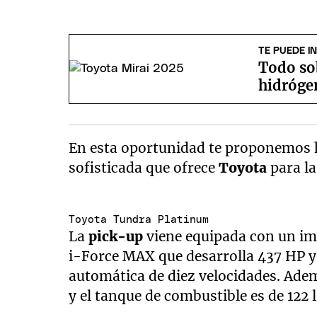
TE PUEDE I
Todo sob
hidrógen
En esta oportunidad te proponemos h
sofisticada que ofrece
Toyota
para l
Toyota Tundra Platinum
La
pick-up
viene equipada con un i
i-Force MAX que desarrolla 437 HP
automática de diez velocidades. Adem
y el tanque de combustible es de 122 l