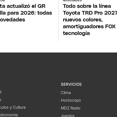
IÓN
NOVEDADES
ta actualizó el GR
Todo sobre la línea
lla para 2026: todas
Toyota TRD Pro 2027
novedades
nuevos colores,
amortiguadores FOX
tecnología
SERVICIOS
d
Clima
s
Horóscopo
ulos y Cultura
MDZ Radio
astronomía
Juegos