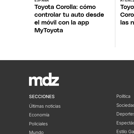
ESPAÑA
ATENC
Toyota Corolla: cómo
Toyo
controlar tu auto desde
Coro
el móvil con la app
las 
MyToyota
Política
SECCIONES
Socieda
Últimas noticias
Deporte
Economía
Espectác
Policiales
Estilo G
Mundo