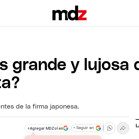
s grande y lujosa 
ta?
ntes de la firma japonesa.
L
+
Agregar MDZol en
+ Seguir en