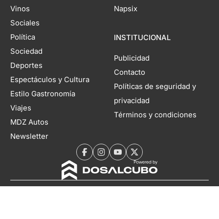
Vinos
Napsix
Sociales
Política
INSTITUCIONAL
Sociedad
Publicidad
Deportes
Contacto
Espectáculos y Cultura
Políticas de seguridad y
Estilo Gastronomía
privacidad
Viajes
Términos y condiciones
MDZ Autos
Newsletter
Domicilio legal: Coronel Rodríguez 1260, Mendoza, Argentina. Director
Editorial Responsable: Rubén Rabanal | Propietario: Territorio Digital S.A. |
Registro DNDA N°11804985 | Nº de Edición 6937 | 05 de agosto de 2026
Copyright 2026 MDZol. Todos los derechos reservados.