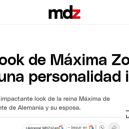
look de Máxima Zo
 una personalidad 
l impactante look de la reina Máxima de
ente de Alemania y su esposa.
L
+
Agregar MDZol en
+ Seguir en