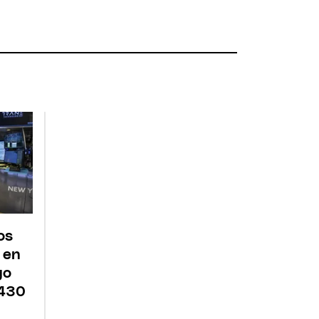
os
 en
go
 430