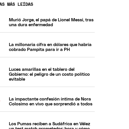
AS MÁS LEÍDAS
Murió Jorge, el papá de Lionel Messi, tras
una dura enfermedad
La millonaria cifra en dólares que habría
cobrado Pampita para ir a PH
Luces amarillas en el tablero del
Gobierno: el peligro de un costo político
evitable
La impactante confesión íntima de Nora
Colosimo en vivo que sorprendió a todos
Los Pumas reciben a Sudáfrica en Vélez
un test match prometedor: hora y cómo