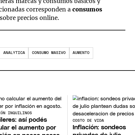
imeras marcas y consumos básicos y
eccionadas corresponden a
consumos
sobre precios online.
ANALYTICA
CONSUMO MASIVO
AUMENTO
IÓN INQUILINOS
ileres: así podés
COSTO DE VIDA
Inflación: sondeos
ular el aumento por