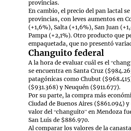
provincias.
En cambio, el precio del pan lactal s
provincias, con leves aumentos en Co
(+1,6%), Salta (+1,6%), San Juan (+1
Pampa (+2,1%). Otro producto que pe
empaquetada, que no presentó variac
Changuito federal
A la hora de evaluar cuál es el “cha
se encuentra en Santa Cruz ($984.263
patagónicas como Chubut ($968.415),
($931.368) y Neuquén ($911.677).
Por su parte, la compra más económic
Ciudad de Buenos Aires ($861.094) y
valor del “changuito” en Mendoza fue
San Luis de $886.970.
Al comparar los valores de la canasta