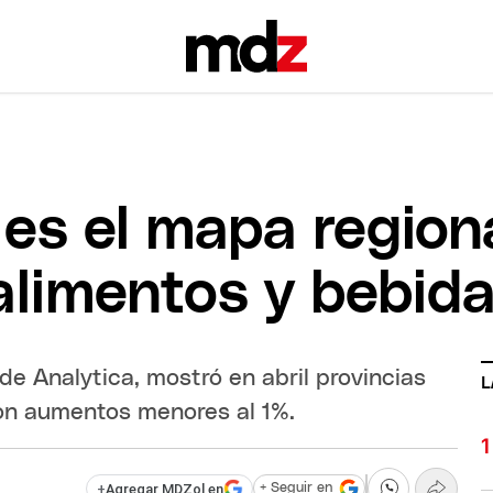
l es el mapa region
alimentos y bebid
e Analytica, mostró en abril provincias
L
on aumentos menores al 1%.
+
Agregar MDZol en
+ Seguir en