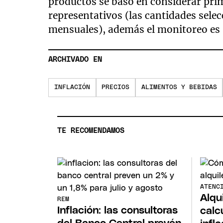
productos se basó en considerar pr
representativos (las cantidades sel
mensuales), además el monitoreo es 
ARCHIVADO EN
INFLACIÓN
PRECIOS
ALIMENTOS Y BEBIDAS
TE RECOMENDAMOS
ATENC
Alqu
REM
Inflación: las consultoras
calc