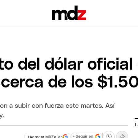
 del dólar oficial
cerca de los $1.5
ieron a subir con fuerza este martes. Así
y.
L
+
Agregar MDZol en
+ Seguir en