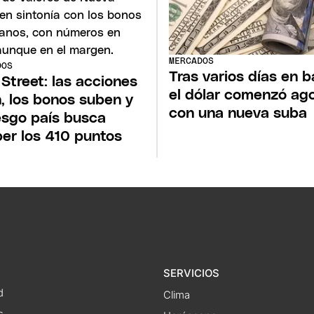
MERCADOS
DOS
Tras varios días en b
 Street: las acciones
el dólar comenzó ag
, los bonos suben y
con una nueva suba
iesgo país busca
er los 410 puntos
SERVICIOS
d
Clima
s