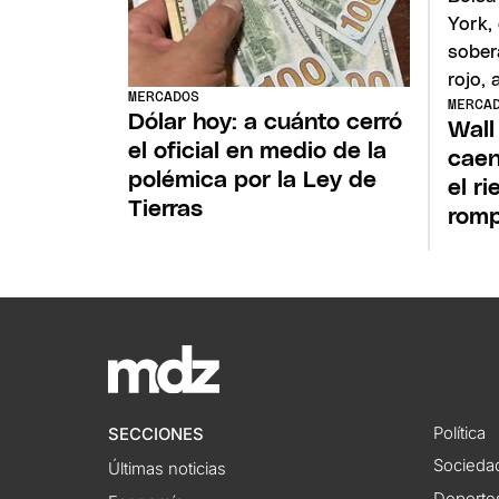
MERCADOS
MERCA
Dólar hoy: a cuánto cerró
Wall
el oficial en medio de la
caen
polémica por la Ley de
el r
Tierras
romp
Política
SECCIONES
Socieda
Últimas noticias
Deporte