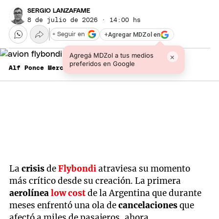
SERGIO LANZAFAME
8 de julio de 2026 · 14:00 hs
+
Agregar MDZol en
+ Seguir en
Agregá MDZol a tus medios
×
preferidos en Google
Alf Ponce Mercado / MDZ
La
crisis
de
Flybondi
atraviesa su momento
más crítico desde su creación. La primera
aerolínea
low cost
de la Argentina que durante
meses enfrentó una ola de
cancelaciones
que
afectó a miles de pasajeros, ahora