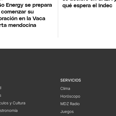
o Energy se prepara
qué espera el Indec
 comenzar su
oración en la Vaca
rta mendocina
SERVICIOS
d
Clima
s
Horóscopo
ulos y Cultura
MDZ Radio
astronomía
Juegos