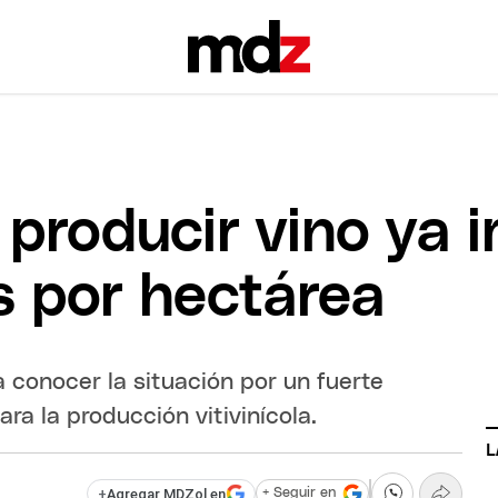
producir vino ya i
s por hectárea
a conocer la situación por un fuerte
ra la producción vitivinícola.
L
+
Agregar MDZol en
+ Seguir en