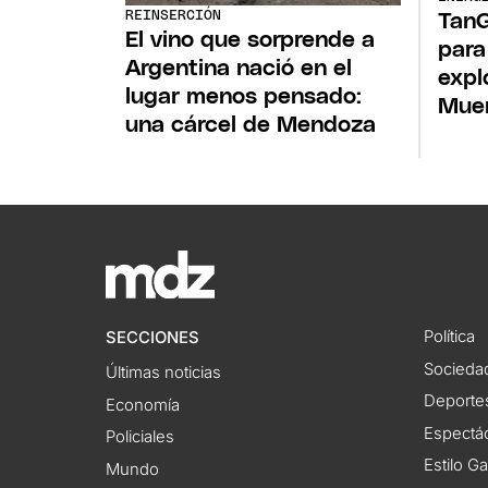
REINSERCIÓN
TanG
El vino que sorprende a
para
Argentina nació en el
expl
lugar menos pensado:
Mue
una cárcel de Mendoza
Política
SECCIONES
Socieda
Últimas noticias
Deporte
Economía
Espectác
Policiales
Estilo G
Mundo