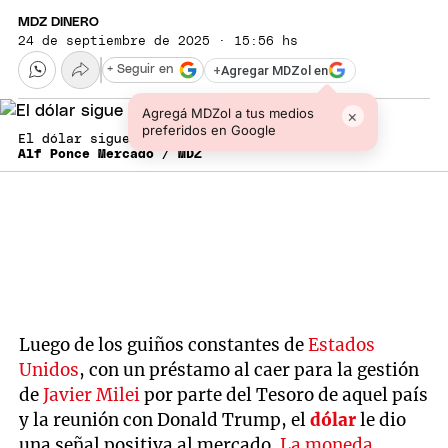
MDZ DINERO
24 de septiembre de 2025 · 15:56 hs
+
Agregar MDZol en
+ Seguir en
Agregá MDZol a tus medios
×
preferidos en Google
El dólar sigue cayendo.
Alf Ponce Mercado / MDZ
Luego de los guiños constantes de
Estados
Unidos
, con un préstamo al caer para la gestión
de
Javier Milei
por parte del Tesoro de aquel país
y la reunión con Donald Trump, el
dólar
le dio
una señal positiva al mercado.
La moneda