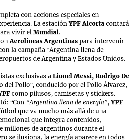
mpleta con acciones especiales en
experiencia. La estación
YPF Alcorta
contará
ara vivir el
Mundial
.
 con
Aerolíneas Argentinas
para intervenir
con la campaña “Argentina llena de
aeropuertos de Argentina y Estados Unidos.
istas exclusivas a
Lionel Messi, Rodrigo De
Lo del Pollo”, conducido por el Pollo Álvarez,
YPF
como pilusos, camisetas y stickers.
tó: “Con
“Argentina llena de energía”
,
YPF
fútbol que va mucho más allá de una
emocional que integra contenidos,
de millones de argentinos durante el
ro se ilusiona, la energía aparece en todos