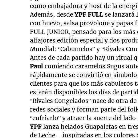
como embajadora y host de la energí
Además, desde
YPF FULL
se lanzará 
con huevo, salsa provolone y papas f
FULL JUNIOR, pensado para los más ch
alfajores edición especial y dos prod
Mundial: “Cabumelos” y “Rivales Con
Antes de cada partido hay un ritual q
Paul
comiendo caramelos Sugus antes 
rápidamente se convirtió en símbolo
clientes para que los más cabuleros 
estarán disponibles los días de part
“Rivales Congelados” nace de otra de
redes sociales y forman parte del folk
“enfriarlo” y atraer la suerte del lado
YPF
lanza helados Guapaletas en tre
de Leche— inspiradas en los colores d