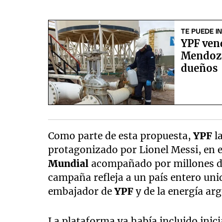
TE PUEDE I
YPF vend
Mendoza
dueños
Como parte de esta propuesta,
YPF
l
protagonizado por Lionel Messi, en el
Mundial
acompañado por millones de 
campaña refleja a un país entero un
embajador de
YPF
y de la energía ar
La plataforma ya había incluido inici