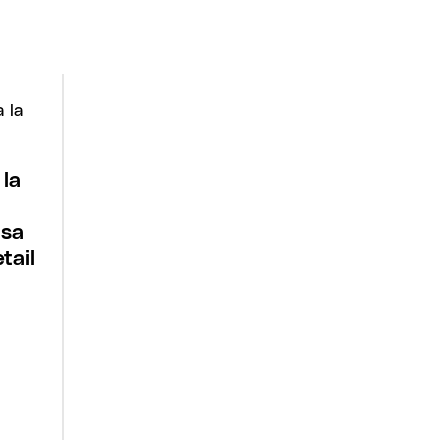
 la
lsa
tail