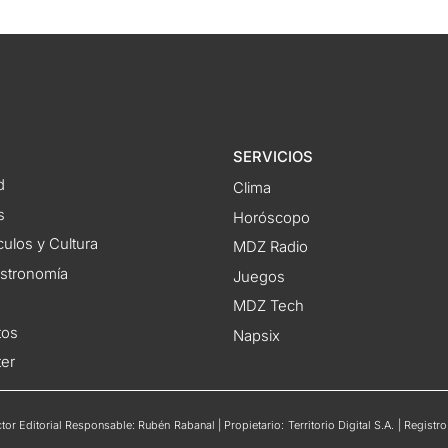
SERVICIOS
d
Clima
s
Horóscopo
ulos y Cultura
MDZ Radio
astronomía
Juegos
MDZ Tech
tos
Napsix
ter
or Editorial Responsable: Rubén Rabanal | Propietario: Territorio Digital S.A. | Regis