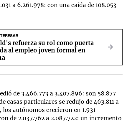
.031 a 6.261.978: con una caída de 108.053
NTERESAR
d's refuerza su rol como puerta
ada al empleo joven formal en
na
cedió de 3.466.773 a 3.407.896: son 58.877
e casas particulares se redujo de 463.811 a
, los autónomos crecieron en 1.931
ron de 2.037.762 a 2.087.722: un incremento