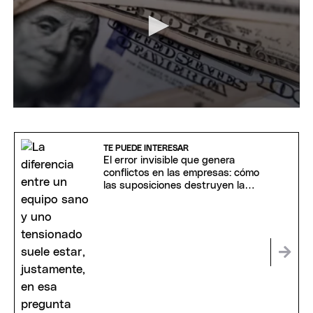
0
seconds
of
37
TE PUEDE INTERESAR
minutes,
El error invisible que genera
30
conflictos en las empresas: cómo
seconds
las suposiciones destruyen la
confianza