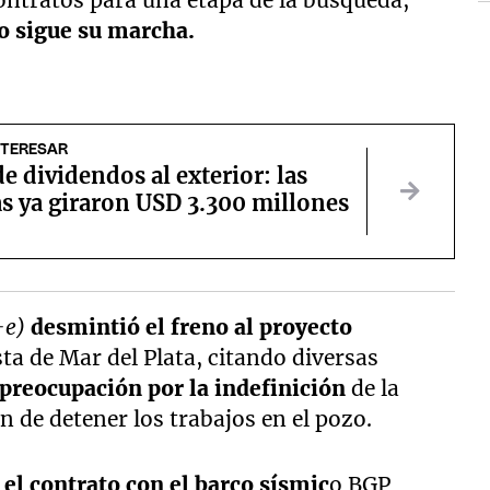
ontratos para una etapa de la búsqueda,
o sigue su marcha.
NTERESAR
e dividendos al exterior: las
s ya giraron USD 3.300 millones
+e)
desmintió el freno al proyecto
ta de Mar del Plata, citando diversas
preocupación por la indefinición
de la
ón de detener los trabajos en el pozo.
 el contrato con el barco sísmic
o BGP