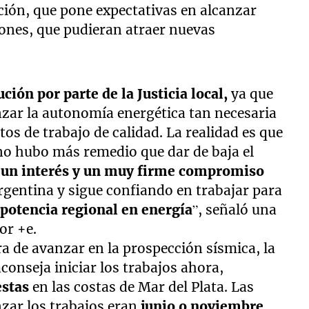
ación, que pone expectativas en alcanzar
iones, que pudieran atraer nuevas
ción por parte de la Justicia local,
ya que
anzar la autonomía energética tan necesaria
os de trabajo de calidad. La realidad es que
no hubo más remedio que dar de baja el
 un interés y un muy firme compromiso
Argentina y sigue confiando en trabajar para
a
potencia regional en energía
”, señaló una
or +e.
era de avanzar en la prospección sísmica, la
conseja iniciar los trabajos ahora,
estas
en las costas de Mar del Plata. Las
nzar los trabajos eran
junio o noviembre
,