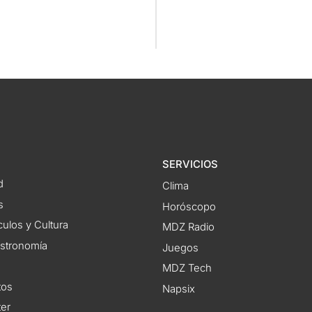
SERVICIOS
d
Clima
s
Horóscopo
ulos y Cultura
MDZ Radio
astronomía
Juegos
MDZ Tech
tos
Napsix
ter