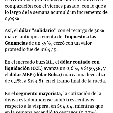
comparación con el viernes pasado, con lo que a
lo largo de la semana acumuló un incremento de
0,09%.
Así, el
dólar "solidario"
con el recargo de 30%
más el anticipo a cuenta del
Impuesto a las
Ganancias
de un 35%, cerró con un valor
promedio fue de $164,19.
En el mercado bursátil, el
dólar contado con
liquidación
(
CCL
) avanza un 0,6%, a $159,58, y
el
dólar MEP (dólar Bolsa)
marca una leve alza
de 0,1%, a $153,81, en el tramo final de la rueda.
En el
segmento mayorista
, la cotización de la
divisa estadounidense subió tres centavos
respecto a la víspera, en $94,04, mientras que
en la semana ascendió 19 centavos (0,20%).