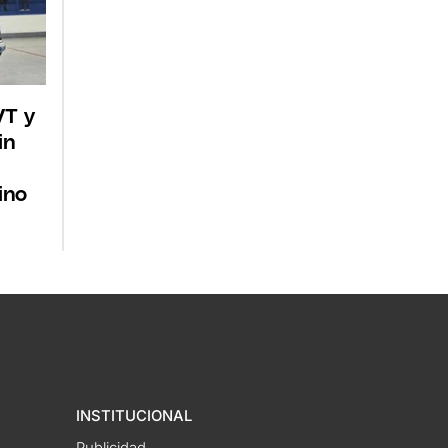
VT y
in
ino
INSTITUCIONAL
Publicidad