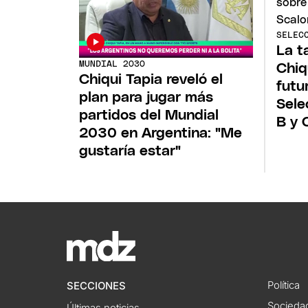
SELEC
La t
MUNDIAL 2030
Chiq
Chiqui Tapia reveló el
futu
plan para jugar más
Sele
partidos del Mundial
B y 
2030 en Argentina: "Me
gustaría estar"
Política
SECCIONES
Socieda
Últimas noticias