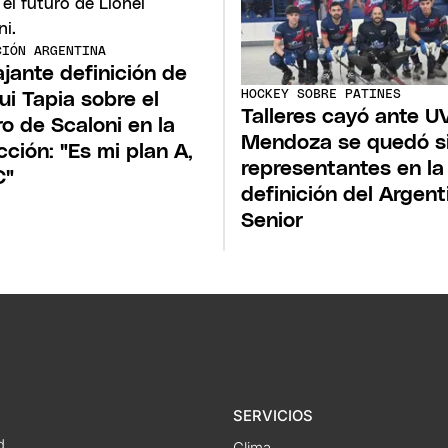
CIÓN ARGENTINA
ajante definición de
HOCKEY SOBRE PATINES
ui Tapia sobre el
Talleres cayó ante U
ro de Scaloni en la
Mendoza se quedó s
cción: "Es mi plan A,
representantes en la
C"
definición del Argent
Senior
SERVICIOS
d
Clima