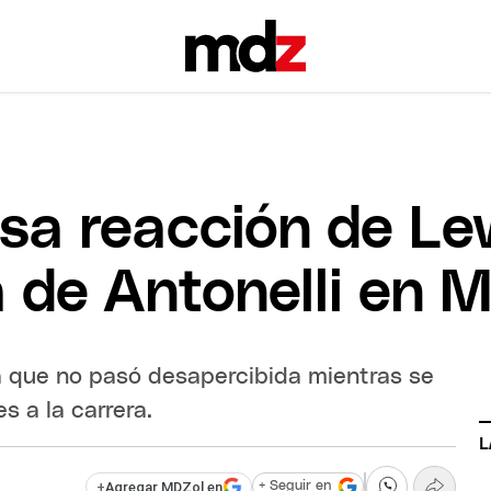
osa reacción de L
ia de Antonelli en
a que no pasó desapercibida mientras se
s a la carrera.
L
+
Agregar MDZol en
+ Seguir en