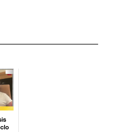
sis
clo