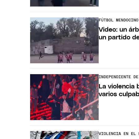
FÚTBOL MENDOCINO
Video: un árb
un partido d
INDEPENDIENTE DE
La violencia 
varios culpa
VIOLENCIA EN EL 