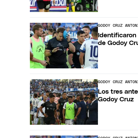
GODOY CRUZ ANTON
Identificaron
de Godoy Cru
GODOY CRUZ ANTON
Los tres ant
Godoy Cruz