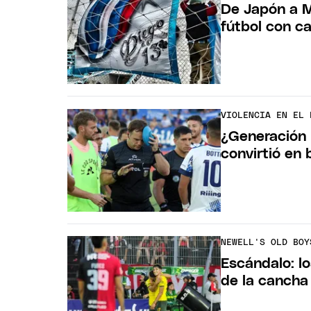
De Japón a M
fútbol con c
VIOLENCIA EN EL 
¿Generación 
convirtió en 
NEWELL'S OLD BOY
Escándalo: lo
de la cancha 