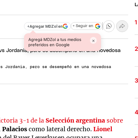
L
+
Agregar MDZol en
+ Seguir en
Agregá MDZol a tus medios
×
preferidos en Google
vs Jordania, pero se desempeñó en una novedosa
ictoria 3-1 de la
Selección argentina
sobre
 Palacios
como lateral derecho.
Lionel
a del Bayer Leverkusen ocupara una