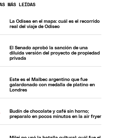
AS MÁS LEÍDAS
La Odisea en el mapa: cuál es el recorrido
real del viaje de Odiseo
El Senado aprobó la sanción de una
diluida versión del proyecto de propiedad
privada
Este es el Malbec argentino que fue
galardonado con medalla de platino en
Londres
Budín de chocolate y café sin horno;
preparalo en pocos minutos en la air fryer
Milei no usó la batalla cultural: cuál fue el