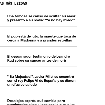
AS MÁS LEÍDAS
Una famosa se cansó de ocultar su amor
y presentó a su novia: "Ya no hay miedo"
El pop está de luto: la muerte que toca de
cerca a Madonna y a grandes estrellas
El desgarrador testimonio de Leandro
Rud sobre su cáncer antes de morir
"¡Su Majestad!", Javier Milei se encontró
con el rey Felipe VI de España y se dieron
un efusivo saludo
Desalojos exprés: qué cambia para
propietarios e inquilinos con la nueva ley