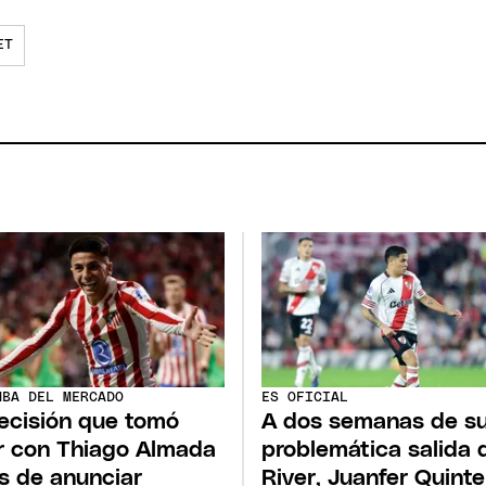
ET
MBA DEL MERCADO
ES OFICIAL
ecisión que tomó
A dos semanas de s
r con Thiago Almada
problemática salida 
s de anunciar
River, Juanfer Quinte