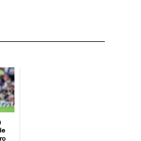
u
de
ro