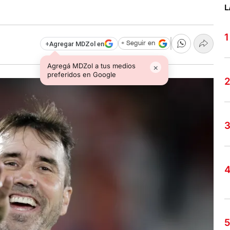
L
+
Agregar MDZol en
+ Seguir en
Agregá MDZol a tus medios
×
preferidos en Google