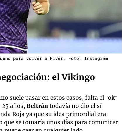
bueno para volver a River. Foto: Instagram
 negociación: el Vikingo
a
o suele pasar en estos casos, falta el “ok”
s 25 años,
Beltrán
todavía no dio el sí
anda Roja ya que su idea primordial era
eso que se tomaría unos días para comunicar
ota puede caer en cualquier lado.