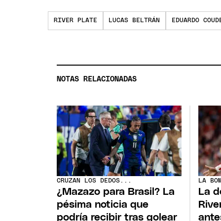
RIVER PLATE
LUCAS BELTRÁN
EDUARDO COUD
NOTAS RELACIONADAS
CRUZAN LOS DEDOS...
LA BO
¿Mazazo para Brasil? La
La d
pésima noticia que
Rive
podría recibir tras golear
ante